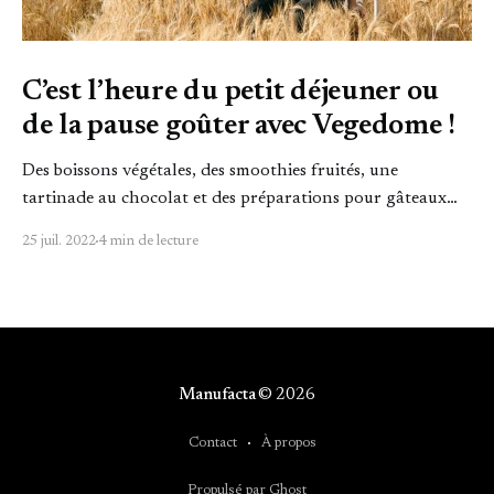
C’est l’heure du petit déjeuner ou
de la pause goûter avec Vegedome !
Des boissons végétales, des smoothies fruités, une
tartinade au chocolat et des préparations pour gâteaux
réalisés avec peu d’ingrédients, tous certifiés 100% bio
25 juil. 2022
4 min de lecture
dans une démarche zéro déchets, c’est ce que propose
Vegedome.
Manufacta
© 2026
Contact
À propos
Propulsé par Ghost