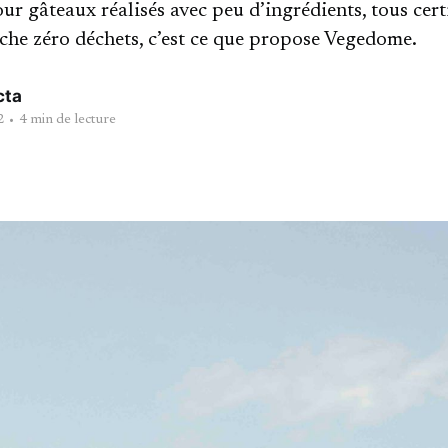
ur gâteaux réalisés avec peu d’ingrédients, tous cer
he zéro déchets, c’est ce que propose Vegedome.
cta
2
•
4 min de lecture