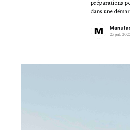
préparations po
dans une démarc
Manufa
25 juil. 202