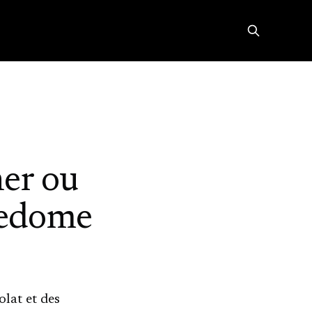
ner ou
gedome
olat et des