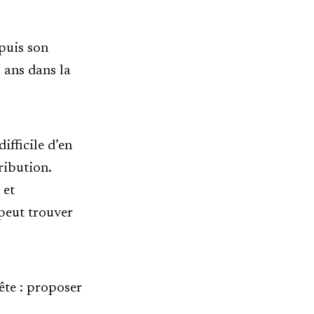
puis son
5 ans dans la
ifficile d’en
ribution.
 et
 peut trouver
ête : proposer