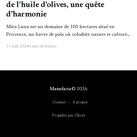
de l’huile d'olives, une quête
d’harmonie
Mira Luna est un domaine de 100 hectares situé en
Provence, un havre de paix où cohabite nature et culture
de la terre. Une philosophie de vie : cultiver un terroir en
13 août 2024
4 min de lecture
communion avec la nature Anne-Cécile et son mari
Antoine, propriétaires du domaine, sont tombés sous le
charme de
Manufacta
© 2026
Contact
À propos
Propulsé par Ghost