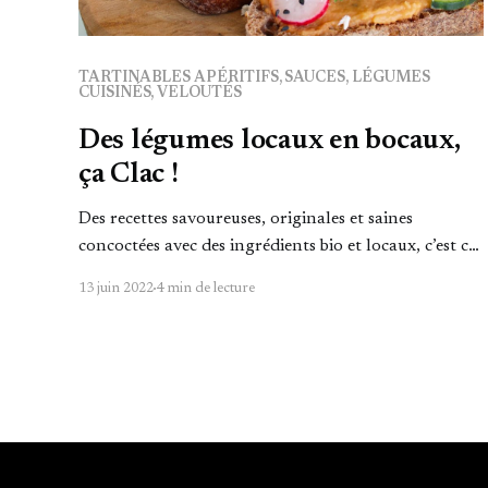
TARTINABLES APÉRITIFS, SAUCES, LÉGUMES
CUISINÉS, VELOUTÉS
Des légumes locaux en bocaux,
ça Clac !
Des recettes savoureuses, originales et saines
concoctées avec des ingrédients bio et locaux, c’est ce
que propose la conserverie Clac.
13 juin 2022
4 min de lecture