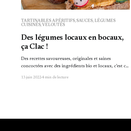
TARTINABLES APÉRITIFS, SAUCES, LÉGUMES
CUISINÉS, VELOUTÉS
Des légumes locaux en bocaux,
ça Clac !
Des recettes savoureuses, originales et saines
concoctées avec des ingrédients bio et locaux, c’est ce
que propose la conserverie Clac.
13 juin 2022
4 min de lecture